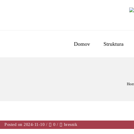
Domov
Struktura
Hom
Posted on 2024-11-10
/
0
/
bresnik