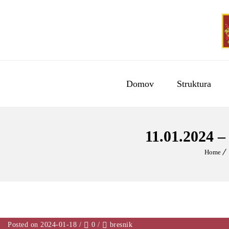
Domov
Struktura
11.01.202
Home
Posted on 2024-01-18
/
0
/
bresnik