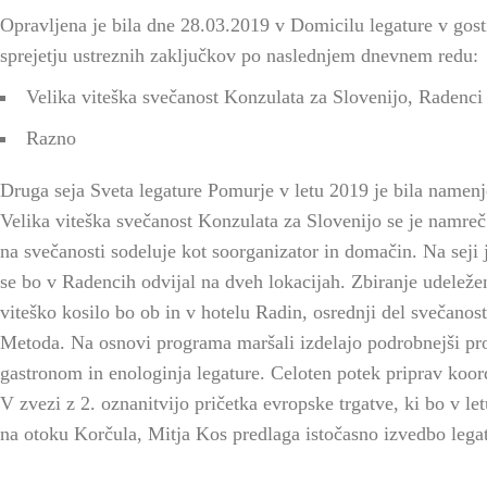
Opravljena je bila dne 28.03.2019 v Domicilu legature v gost
sprejetju ustreznih zaključkov po naslednjem dnevnem redu:
Velika viteška svečanost Konzulata za Slovenijo, Radenci
Razno
Druga seja Sveta legature Pomurje v letu 2019 je bila namen
Velika viteška svečanost Konzulata za Slovenijo se je namreč
na svečanosti sodeluje kot soorganizator in domačin. Na seji 
se bo v Radencih odvijal na dveh lokacijah. Zbiranje udeleže
viteško kosilo bo ob in v hotelu Radin, osrednji del svečanost
Metoda. Na osnovi programa maršali izdelajo podrobnejši pro
gastronom in enologinja legature. Celoten potek priprav koord
V zvezi z 2. oznanitvijo pričetka evropske trgatve, ki bo v 
na otoku Korčula, Mitja Kos predlaga istočasno izvedbo legat