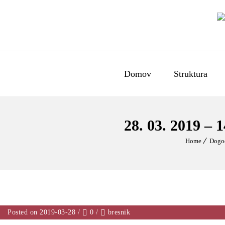
Domov
Struktura
​28. 03. 201
Home
Dogo
Posted on 2019-03-28
/
0
/
bresnik