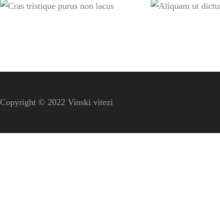
purus non
Aliqu
lacus
dictu
Copyright © 2022 Vinski vitezi