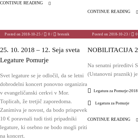
CONTINUE READING
CONTINUE READING
Posted on 2018-10-25
/
0
/
bresnik
Posted on 2018-10-23
/
0
25. 10. 2018 – 12. Seja sveta
NOBILITACIJA 2
Legature Pomurje
Na senatni prireditvi S
(Ustanovni praznik) je
Svet legature se je odločil, da se letni
dobrodelni koncert ponovno organizira
Legatura za Pomurje-2018
v evangeličanski cerkvi v Mor.
Toplicah, že tretjič zaporedoma.
Legatura za Pomurje
Zanimiva je novost, da bodo prispevek
10 € poravnali tudi tisti pripadniki
CONTINUE READING
legature, ki osebno ne bodo mogli priti
na koncert.