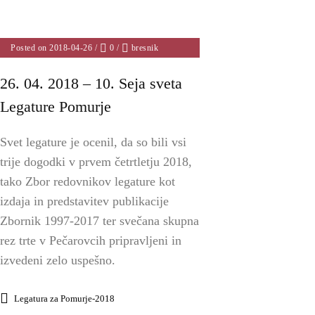
Posted on 2018-04-26
/
0
/
bresnik
26. 04. 2018 – 10. Seja sveta
Legature Pomurje
Svet legature je ocenil, da so bili vsi
trije dogodki v prvem četrtletju 2018,
tako Zbor redovnikov legature kot
izdaja in predstavitev publikacije
Zbornik 1997-2017 ter svečana skupna
rez trte v Pečarovcih pripravljeni in
izvedeni zelo uspešno.
Legatura za Pomurje-2018