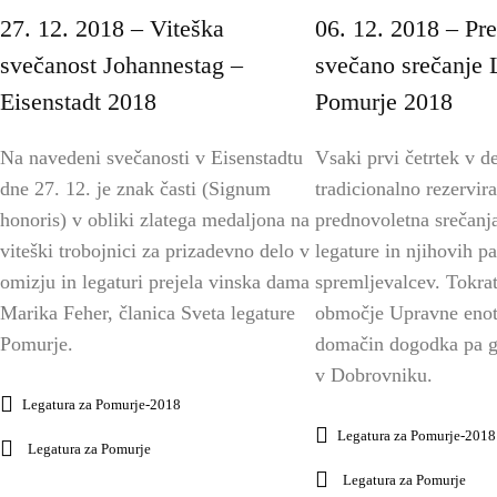
27. 12. 2018 – Viteška
06. 12. 2018 – Pr
svečanost Johannestag –
svečano srečanje 
Eisenstadt 2018
Pomurje 2018
Na navedeni svečanosti v Eisenstadtu
Vsaki prvi četrtek v 
dne 27. 12. je znak časti (Signum
tradicionalno rezervir
honoris) v obliki zlatega medaljona na
prednovoletna srečanj
viteški trobojnici za prizadevno delo v
legature in njihovih pa
omizju in legaturi prejela vinska dama
spremljevalcev. Tokrat 
Marika Feher, članica Sveta legature
območje Upravne enot
Pomurje.
domačin dogodka pa go
v Dobrovniku.
Legatura za Pomurje-2018
Legatura za Pomurje-2018
Legatura za Pomurje
Legatura za Pomurje