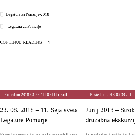
Legatura za Pomurje-2018
Legatura za Pomurje
CONTINUE READING
Posted on 2018-08-23
/
0
/
bresnik
Posted on 2018-06-30
/
0
23. 08. 2018 – 11. Seja sveta
Junij 2018 – Stro
Legature Pomurje
družabna ekskurzij
Svet legature je na sejo povabil vse
V začetku junija je L