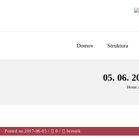
Domov
Struktura
05. 06.
Home
Posted on 2017-06-05
/
0
/
bresnik